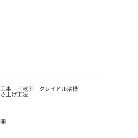
室工事 三乾王 クレイドル浴槽
かさ上げ工法
公開