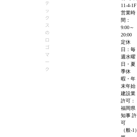
11-4-1F
営業時
間：
9:00～
20:00
定休
日：毎
週水曜
日・夏
季休
暇・年
末年始
建設業
許可：
福岡県
知事 許
可
（般-1