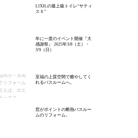
LIXILの最上級トイレ“サティ
スＸ”
年に一度のイベント開催『大
感謝祭』 2025年3/8（土）・
3/9（日）
至福の上質空間で癒やしてく
れるバスルームへ。
窓がポイントの断熱バスルー
ムのリフォーム。