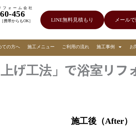
リフォーム会社
060-456
LINE無料見積もり
メールで
受付［携帯からもOK］
めての方へ
施工メニュー
ご利用の流れ
施工事例
お
さ上げ工法」で浴室リフ
施工後（After）