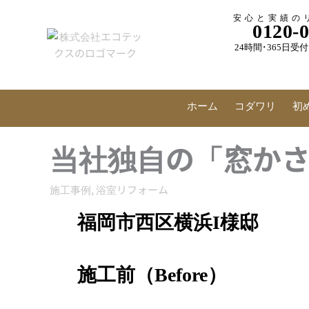
内
安心と実績の
容
0120-
を
24時間･365日
ス
キ
ッ
プ
ホーム
コダワリ
初
当社独自の「窓か
施工事例
,
浴室リフォーム
福岡市西区横浜I様邸
施工前（Before）