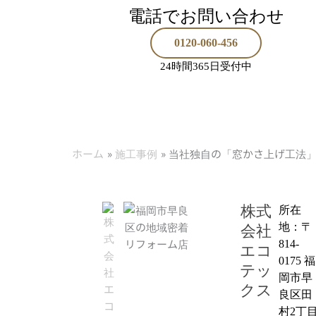
電話でお問い合わせ
0120-060-456
24時間365日受付中
ホーム
施工事例
当社独自の「窓かさ上げ工法
株式
所在
地：〒
会社
814-
エコ
0175 福
テッ
岡市早
クス
良区田
村2丁