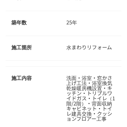
築年数
25年
施工箇所
水まわりリフォーム
施工内容
洗面・浴室・窓かさ
上げ工法・浴室換気
乾燥暖房機設置・キ
ッチン・トリプルワ
イドガス・トイレ（1
階/2階）・背面収納
キャビネット・トイ
レ建具交換・クッシ
ョンフロアー工事