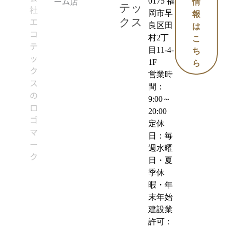
0175 福
情
テッ
岡市早
報
クス
良区田
は
村2丁
こ
目11-4-
ち
1F
ら
営業時
間：
9:00～
20:00
定休
日：毎
週水曜
日・夏
季休
暇・年
末年始
建設業
許可：