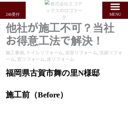
内
容
24h受付
MENU
を
他社が施工不可？当社
ス
キ
お得意工法で解決！
ッ
プ
施工事例
,
トイレリフォーム
,
浴室リフォーム
,
洗面リフォ
ーム
,
窓リフォーム
,
床リフォーム
福岡県古賀市舞の里N様邸
施工前（Before）