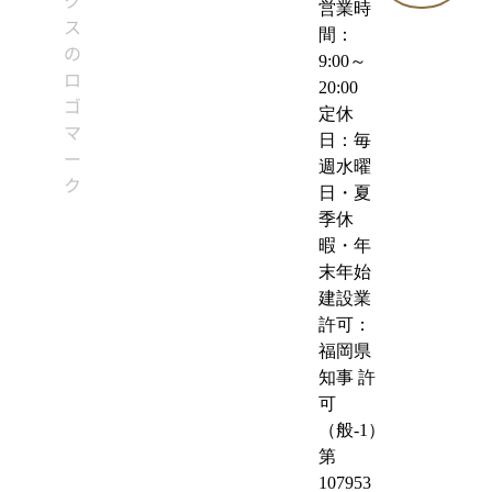
営業時
間：
9:00～
20:00
定休
日：毎
週水曜
日・夏
季休
暇・年
末年始
建設業
許可：
福岡県
知事 許
可
（般-1）
第
107953