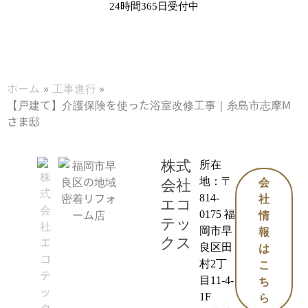
24時間365日受付中
ホーム
工事進行
【戸建て】介護保険を使った浴室改修工事｜糸島市志摩M
さま邸
株式
所在
地：〒
会社
会
814-
社
エコ
0175 福
情
テッ
岡市早
報
クス
良区田
は
村2丁
こ
目11-4-
ち
1F
ら