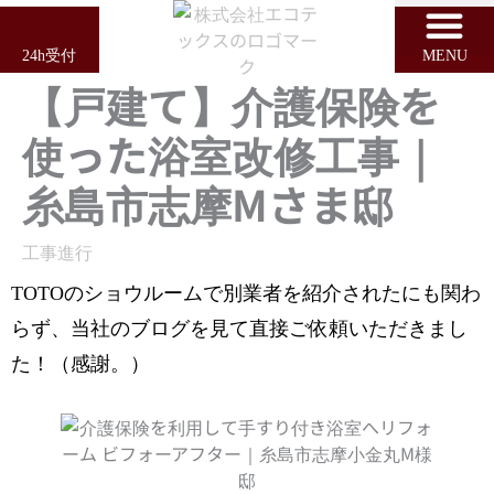
内
容
24h受付
MENU
を
【戸建て】介護保険を
ス
キ
使った浴室改修工事｜
ッ
プ
糸島市志摩Mさま邸
工事進行
TOTOのショウルームで別業者を紹介されたにも関わ
らず、当社のブログを見て直接ご依頼いただきまし
た！（感謝。）