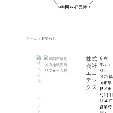
24時間365日受付中
ホーム
お知らせ
株式
所在
地：〒
会社
814-
エコ
0175 福
テッ
岡市早
クス
良区田
村2丁
11-4-1F
営業時
間：