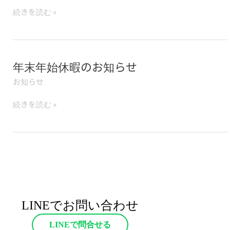
業
続きを読む »
の
ご
案
内
年末年始休暇のお知らせ
年
末
お知らせ
年
始
続きを読む »
休
暇
の
お
知
ら
せ
LINEでお問い合わせ
LINEで問合せる