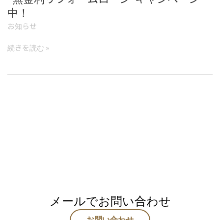
リ
中！
フ
お知らせ
ォ
ー
続きを読む »
ム
ロ
ー
ン”キ
ャ
ン
ペ
ー
ン
中！
メールでお問い合わせ
お問い合わせ