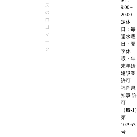
9:00～
20:00
定休
日：毎
週水曜
日・夏
季休
暇・年
末年始
建設業
許可：
福岡県
知事 許
可
（般-1
第
107953
号