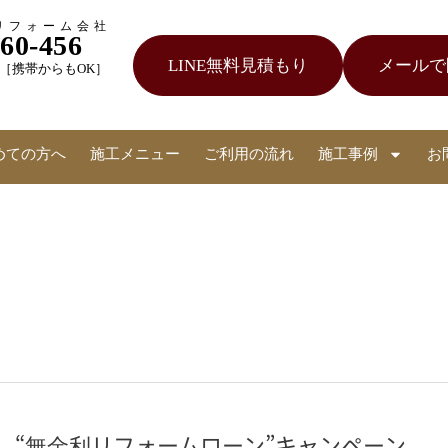
リフォーム会社
060-456
LINE無料見積もり
メールで
受付［携帯からもOK］
めての方へ
施工メニュー
ご利用の流れ
施工事例
お
“無
金
“無金利リフォームローン”キャンペーン
利