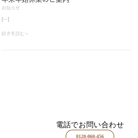
始
お知らせ
休
[…]
業
の
続きを読む »
ご
案
内
電話でお問い合わせ
0120-060-456