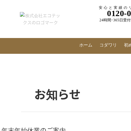
内
安心と実績の
容
0120-
を
24時間･365日
ス
キ
ッ
プ
ホーム
コダワリ
初
お知らせ
年
末
年末年始休業のご案内
年