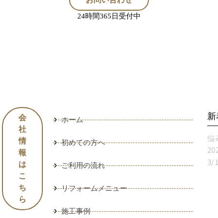
24時間365日受付中
新
会
ホーム
社
情
初めての方へ
報
は
ご利用の流れ
こ
目
ち
リフォームメニュー
ら
施工事例