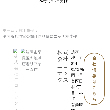
24時間365日受付中
ホーム
施工事例
洗面所と浴室の間仕切り壁にニッチ棚造作
株式
所在
地：〒
会社
会
814-
社
エコ
0175 福
情
テッ
岡市早
報
クス
良区田
は
村2丁
こ
目11-4-
ち
1F
ら
営業時