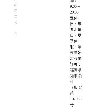
間：
9:00～
20:00
定休
日：毎
週水曜
日・夏
季休
暇・年
末年始
建設業
許可：
福岡県
知事 許
可
（般-1）
第
107953
号