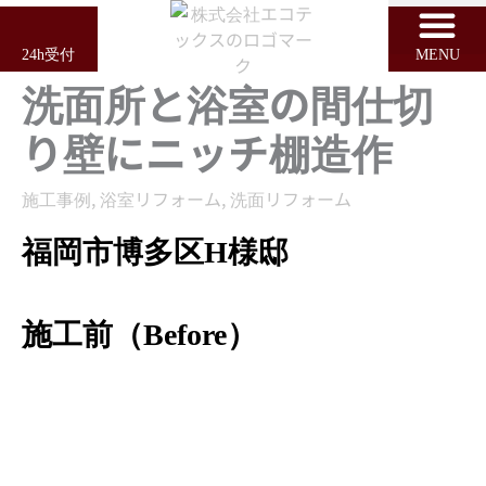
内
容
24h受付
MENU
を
洗面所と浴室の間仕切
ス
キ
り壁にニッチ棚造作
ッ
プ
施工事例
,
浴室リフォーム
,
洗面リフォーム
福岡市博多区H様邸
施工前（Before）