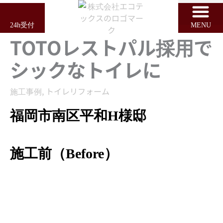
内
容
24h受付
MENU
を
TOTOレストパル採用で
ス
キ
シックなトイレに
ッ
プ
施工事例
,
トイレリフォーム
福岡市南区平和H様邸
施工前（Before）