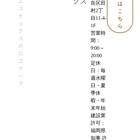
クス
良区田
は
村2丁
こ
目11-4-
ち
1F
ら
営業時
間：
9:00～
20:00
定休
日：毎
週水曜
日・夏
季休
暇・年
末年始
建設業
許可：
福岡県
知事 許