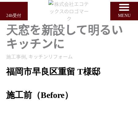
内
容
24h受付
MENU
を
天窓を新設して明るい
ス
キ
キッチンに
ッ
プ
施工事例
,
キッチンリフォーム
福岡市早良区重留 T様邸
施工前（Before）