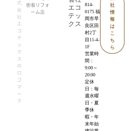
814-
社
エコ
0175 福
情
テッ
岡市早
報
クス
良区田
は
村2丁
こ
目11-4-
ち
1F
ら
営業時
間：
9:00～
20:00
定休
日：毎
週水曜
日・夏
季休
暇・年
末年始
建設業