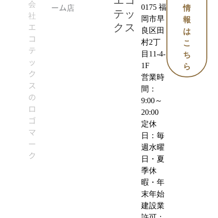
エコ
0175 福
情
テッ
岡市早
報
クス
良区田
は
村2丁
こ
目11-4-
ち
1F
ら
営業時
間：
9:00～
20:00
定休
日：毎
週水曜
日・夏
季休
暇・年
末年始
建設業
許可：