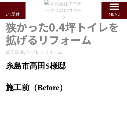
内
容
24h受付
MENU
を
狭かった0.4坪トイレを
ス
キ
拡げるリフォーム
ッ
プ
施工事例
,
トイレリフォーム
糸島市高田S様邸
施工前（Before）