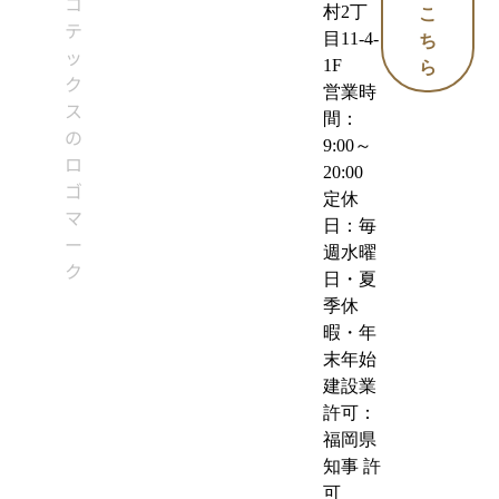
村2丁
こ
目11-4-
ち
1F
ら
営業時
間：
9:00～
20:00
定休
日：毎
週水曜
日・夏
季休
暇・年
末年始
建設業
許可：
福岡県
知事 許
可