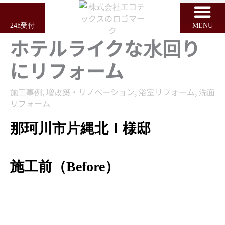
内
容
24h受付
MENU
を
ホテルライクな水回り
ス
キ
にリフォーム
ッ
プ
施工事例
,
増改築・リノベーション
,
浴室リフォーム
,
洗面
リフォーム
那珂川市片縄北Ｉ様邸
施工前（Before）