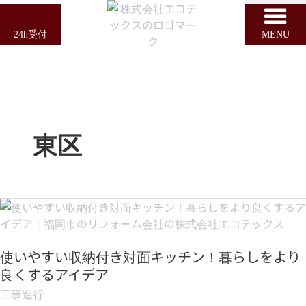
内
容
24h受付
MENU
を
ス
キ
ッ
プ
東区
使
い
や
使いやすい収納付き対面キッチン！暮らしをより
す
い
良くするアイデア
収
工事進行
納