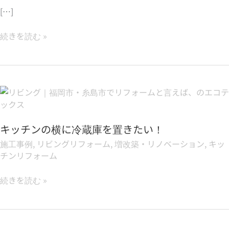
付
[…]
き
対
続きを読む »
面
キ
ッ
チ
キ
ン！
ッ
暮
チ
ら
キッチンの横に冷蔵庫を置きたい！
ン
し
の
施工事例
,
リビングリフォーム
,
増改築・リノベーション
,
キッ
を
横
チンリフォーム
よ
に
り
冷
続きを読む »
良
蔵
く
庫
す
を
る
置