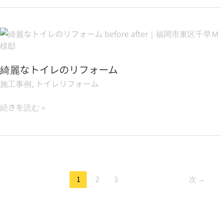
ム
が
か
綺
っ
麗
こ
な
い
綺麗なトイレのリフォーム
ト
い
イ
シ
施工事例
,
トイレリフォーム
レ
ス
の
テ
続きを読む »
リ
ム
フ
キ
ォ
ッ
ー
チ
ム
ン
1
2
3
次
→