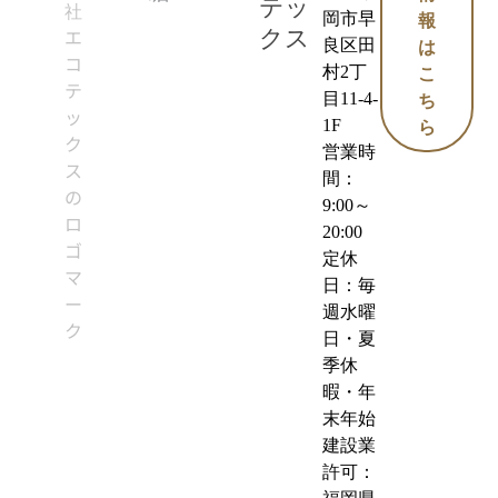
テッ
岡市早
報
クス
良区田
は
村2丁
こ
目11-4-
ち
1F
ら
営業時
間：
9:00～
20:00
定休
日：毎
週水曜
日・夏
季休
暇・年
末年始
建設業
許可：