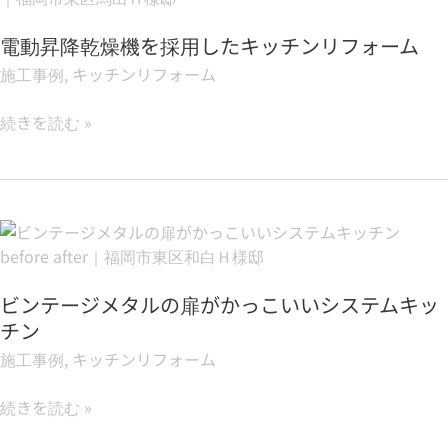
昇
ム
電動昇降乾燥機を採用したキッチンリフォーム
降
現
乾
場
施工事例
,
キッチンリフォーム
燥
も
機
大
続きを読む »
を
詰
採
め
用
｜
し
福
ビ
た
岡
ン
キ
市
テ
ッ
東
ビンテージメタルの扉がかっこいいシステムキッ
ー
チ
区
ジ
チン
ン
名
メ
リ
施工事例
,
キッチンリフォーム
島
タ
フ
S
ル
ォ
続きを読む »
様
の
ー
邸
扉