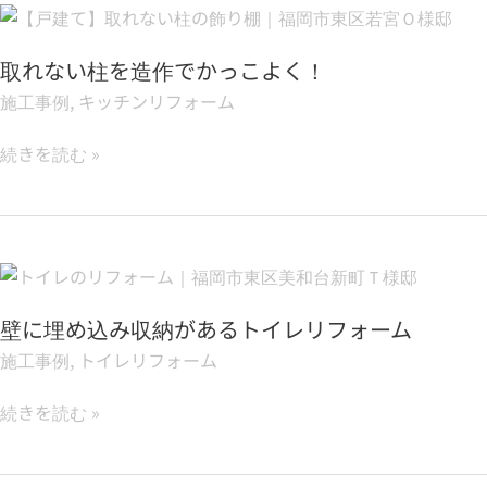
ア
取
き
イ
れ
た
デ
な
取れない柱を造作でかっこよく！
い！
ア
い
施工事例
,
キッチンリフォーム
柱
を
続きを読む »
造
作
で
か
壁
っ
に
こ
埋
壁に埋め込み収納があるトイレリフォーム
よ
め
く！
施工事例
,
トイレリフォーム
込
み
続きを読む »
収
納
が