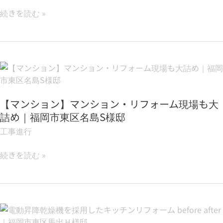
か
リ
続きを読む »
っ
プ
て
ル
収
ワ
納
イ
【マ
リ
ド
ン
フ
コ
シ
ォ
ン
【マンション】マンション・リフォーム現場も大
ョ
ー
ロ
ン】
詰め｜福岡市東区名島S様邸
ム
マ
工事進行
ン
シ
続きを読む »
ョ
ン・
リ
フ
電
ォ
動
ー