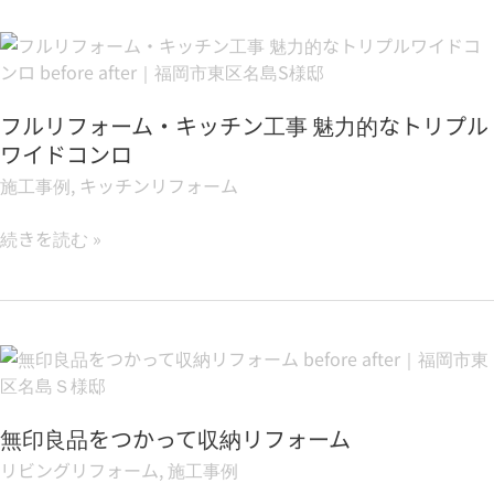
あ
フ
る
ル
ト
リ
イ
フルリフォーム・キッチン工事 魅力的なトリプル
フ
レ
ォ
ワイドコンロ
リ
ー
フ
施工事例
,
キッチンリフォーム
ム・
ォ
キ
ー
続きを読む »
ッ
ム
チ
ン
工
無
事
印
魅
良
力
無印良品をつかって収納リフォーム
品
的
を
な
リビングリフォーム
,
施工事例
つ
ト