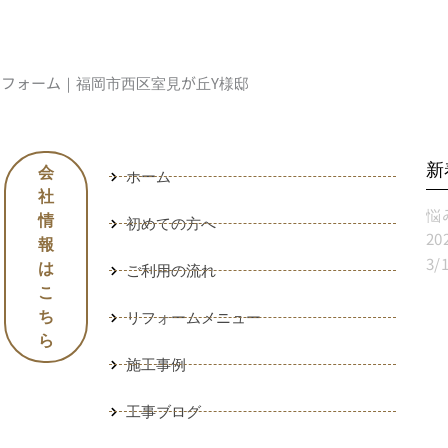
フォーム｜福岡市西区室見が丘Y様邸
新
会
ホーム
社
情
初めての方へ
報
は
ご利用の流れ
こ
目
ち
リフォームメニュー
ら
施工事例
工事ブログ