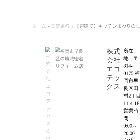
ホーム
工事進行
【戸建て】キッチンまわりのリ
株式
所在
地：〒
会社
814-
エコ
0175 福
テッ
岡市早
クス
良区田
村2丁
11-4-1F
営業時
間：
9:00～
20:00