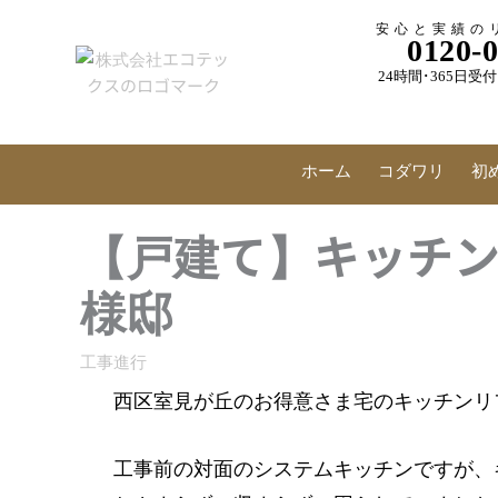
内
安心と実績の
容
0120-
を
24時間･365日
ス
キ
ッ
プ
ホーム
コダワリ
初
【戸建て】キッチン
様邸
工事進行
西区室見が丘のお得意さま宅のキッチンリ
工事前の対面のシステムキッチンですが、