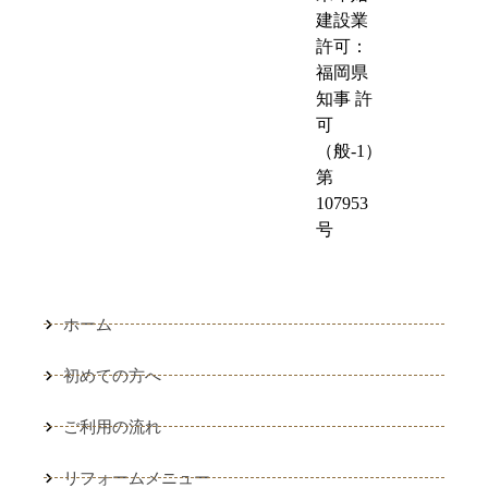
建設業
許可：
福岡県
知事 許
可
（般-1）
第
107953
号
ホーム
初めての方へ
ご利用の流れ
リフォームメニュー