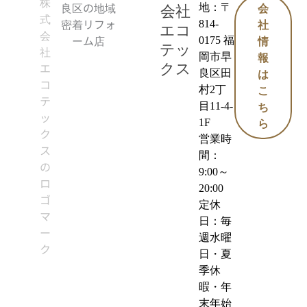
地：〒
会社
会
814-
社
エコ
0175 福
情
テッ
岡市早
報
クス
良区田
は
村2丁
こ
目11-4-
ち
1F
ら
営業時
間：
9:00～
20:00
定休
日：毎
週水曜
日・夏
季休
暇・年
末年始