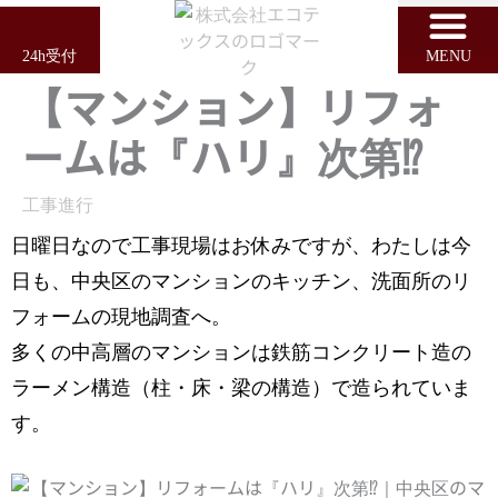
内
容
24h受付
MENU
を
【マンション】リフォ
ス
キ
ームは『ハリ』次第⁉︎
ッ
プ
工事進行
日曜日なので工事現場はお休みですが、わたしは今
日も、中央区のマンションのキッチン、洗面所のリ
フォームの現地調査へ。
多くの中高層のマンションは鉄筋コンクリート造の
ラーメン構造（柱・床・梁の構造）で造られていま
す。