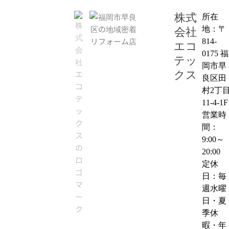
株式
所在
地：〒
会社
814-
エコ
0175 福
テッ
岡市早
クス
良区田
村2丁
11-4-1F
営業時
間：
9:00～
20:00
定休
日：毎
週水曜
日・夏
季休
暇・年