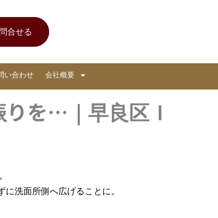
問合せる
問い合わせ
会社概要
振りを…｜早良区Ｉ
。
せずに洗面所側へ広げることに。