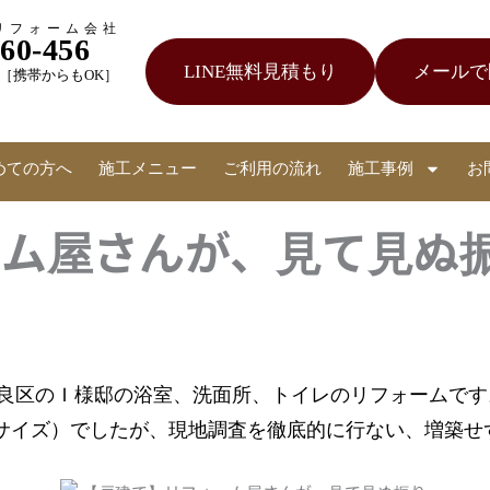
リフォーム会社
060-456
LINE無料見積もり
メールで
受付［携帯からもOK］
めての方へ
施工メニュー
ご利用の流れ
施工事例
お
ーム屋さんが、見て見ぬ
良区のＩ様邸の浴室、洗面所、トイレのリフォームです
317サイズ）でしたが、現地調査を徹底的に行ない、増築