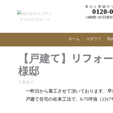
内
安心と実績の
容
0120-
を
24時間･365日
ス
キ
ッ
プ
ホーム
コダワリ
初
【戸建て】リフォ
様邸
工事進行
一昨日から着工させて頂いております、早
戸建て住宅の在来工法で、0.75坪強（1